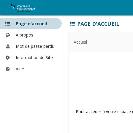
Le
Les
PAGE D'ACCUEIL
Page d'accueil
contenu
outils
commence
commencent
A propos
ici
ici
Accueil
Mot de passe perdu
Information du Site
Aide
Ouvre
dans
une
nouvelle
fenêtre
Pour accéder à votre espace de