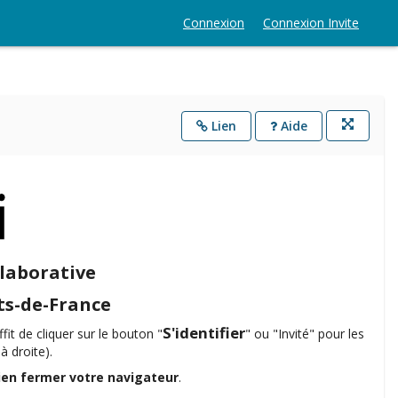
Connexion
Connexion Invite
Lien
Aide
Ouvre
dans
une
nouvelle
fenêtre
llaborative
ts-de-France
S'identifier
fit de cliquer sur le bouton "
" ou "Invité" pour les
à droite).
ien fermer votre navigateur
.